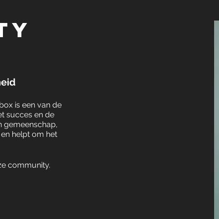
ty
heid
box is een van de
et succes en de
van gemeenschap,
 en helpt om het
nze community.