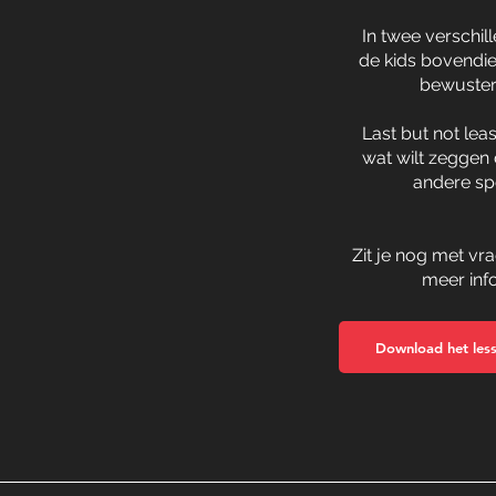
In twee verschill
de kids bovendie
bewuster
Last but not leas
wat wilt zeggen 
andere spo
Zit je nog met vr
meer info
Download het les