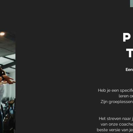
Een
Heb je een specif
leren o
Zijn groeplessen
Het streven naar 
van onze coaches
beste versie van j