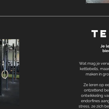
te
Je l
bie
​Wat mag je verw
kettlebells, maa
maken in groe
Ze leren op e
ontzettend bel
ontwikkeling v
endorfines aan
stress, ze zich 