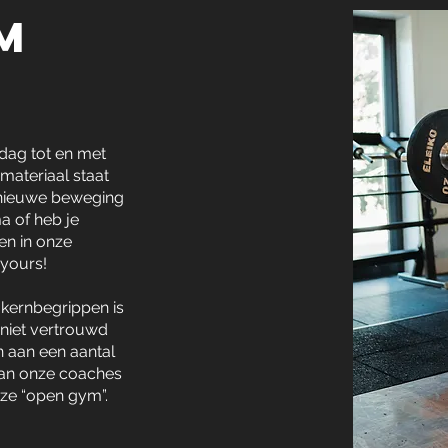
m
ndag tot en met
materiaal staat
n nieuwe beweging
a of heb je
en in onze
 yours!
 kernbegrippen is
 niet vertrouwd
n aan een aantal
 van onze coaches
nze “open gym”.