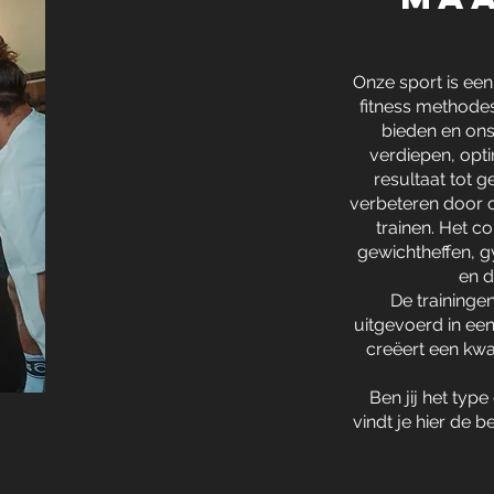
Onze sport is ee
fitness methodes
bieden en ons
verdiepen, opt
resultaat tot 
verbeteren door 
trainen. Het c
gewichtheffen, g
en d
De traininge
uitgevoerd in een
creëert een kwa
Ben jij het typ
vindt je hier de 