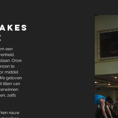
takes
e
 om een
enheid,
 staan. Onze
nzen te
oor middel
. We geloven
 tillen van
verwinnen
en, zelfs
erken nauw