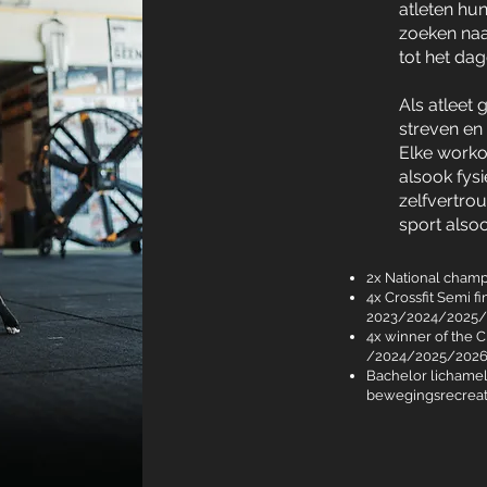
atleten hun
zoeken naa
tot het dag
Als atleet 
streven en
Elke worko
alsook fysi
zelfvertro
sport alsoo
2x National cham
4x Crossfit Semi fi
2023/2024/2025/
4x winner of the 
/2024/2025/202
Bachelor lichamel
bewegingsrecreati