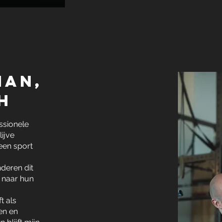
man,
h
ssionele
lijve
een sport
nderen dit
n naar hun
t als
en en