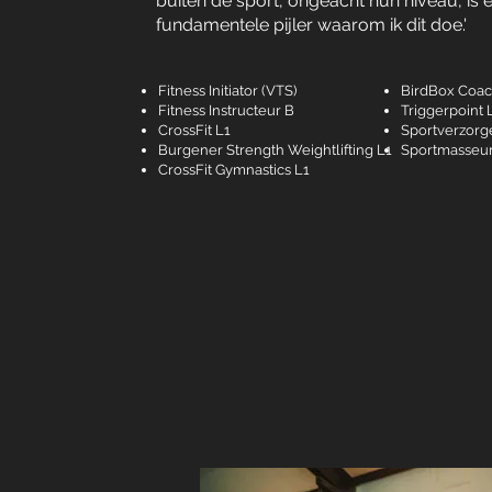
buiten de sport, ongeacht hun niveau, is en
fundamentele pijler waarom ik dit doe.'
Fitness Initiator (VTS)
BirdBox Coa
Fitness Instructeur B
Triggerpoint 
CrossFit L1
Sportverzorg
Burgener Strength Weightlifting L1
Sportmasseu
CrossFit Gymnastics L1