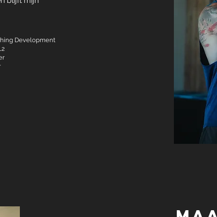
 blijft mijn
ching Development
L2
er
r
Maa