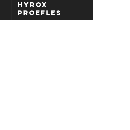
HYROX
proefles
Boek een gratis proefles en
ervaar premium coaching die
volledig is afgestemd op jouw
niveau.
Dagen aan het laden...
Nu boeken
Privacy Statement
Cookies
Algemene voorwaarden
Copyright CROSSFIT MERCHTEM 16 november 2024. Alle
rechten voorbehouden. Duidelijke e-commerce binnen EU
met ODR informatieplatform.