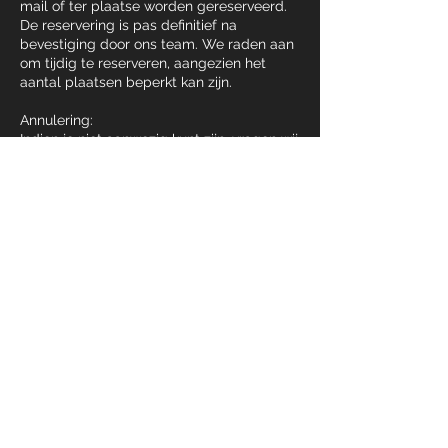
mail of ter plaatse worden gereserveerd.
De reservering is pas definitief na
bevestiging door ons team. We raden aan
om tijdig te reserveren, aangezien het
aantal plaatsen beperkt kan zijn.
Annulering:
Indien je niet aanwezig kunt zijn, vragen wij
je om je reservering zo snel mogelijk te
annuleren. Dit kan via e-mail, telefoon of
ter plaatse.
Hoewel de proefles gratis is, waarderen wij
het sterk dat je ons op tijd verwittigt bij
annulering, zodat we de plaats aan
iemand anders kunnen geven.
No-show:
Bij herhaaldelijke afwezigheid zonder
annulering behouden wij ons het recht
voor om toekomstige reserveringen te
weigeren.
Wijzigingen: