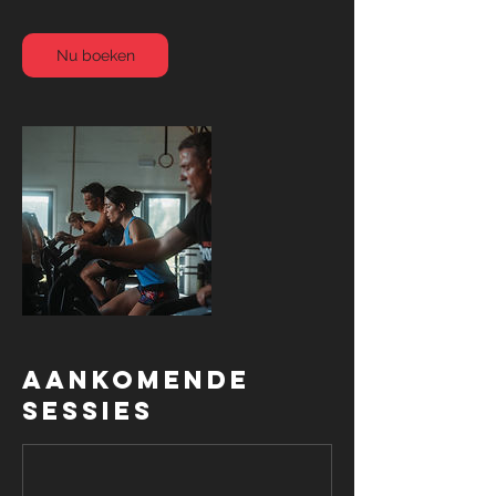
u
Nu boeken
Aankomende
sessies